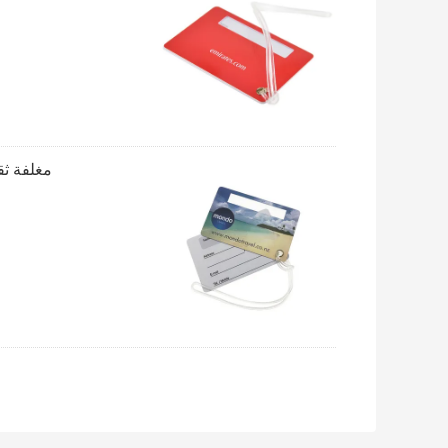
مغلفة ثقب ثقب CMYK PVC يموت قطع