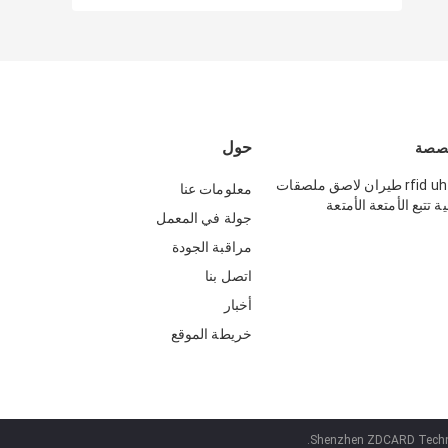
حول
rfid uhf impinj h47 طيران لاصق ملصقات
معلومات عنا
ة تتبع الأمتعة الأمتعة
جولة في المعمل
مراقبة الجودة
اتصل بنا
أخبار
خريطة الموقع