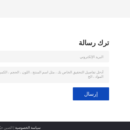
ترك رسالة
سياسة الخصوصية
| الصين جيّد جودة RFID ب