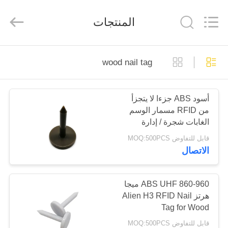
Shenzhen
ZDCARD
Technology
المنتجات
Co.,
Ltd..
All
Rights
Reserved.
منزل،
wood nail tag
بيت
أسود ABS جزءا لا يتجزأ
منتجات
من RFID مسمار الوسم
الغابات شجرة / إدارة
معلومات
الأصول 41 * 28MM
قابل للتفاوض MOQ:500PCS
الاتصال
عنا
جولة
ABS UHF 860-960 ميجا
هرتز Alien H3 RFID Nail
في
Tag for Wood
المعمل
Management
قابل للتفاوض MOQ:500PCS