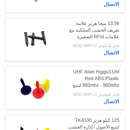
الاتصال
مراقبة
الجودة
13.56 ميجا هرتز علامة
تعريف الخشب السلكية مع
علامات RFid الصغيرة
اتصل
الأساسية من الفريت ABS
قابل للتفاوض MOQ:500PCS
NFC
بنا
الاتصال
أخبار
UHF Alien Higgs3 Uhf
Red ABS Plastic
860mhz - 960mhz لتتبع
حالات
الخشب Rfid Nail Tag
قابل للتفاوض MOQ:500PCS
الاتصال
خريطة
الموقع
125 كيلو هرتز TK4100
لتتبع الأصول / إدارة الخشب