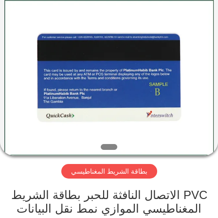
Shenzhen
ZDCARD
Technology
Co.,
Ltd..
All
Rights
Reserved.
منزل،
بيت
منتجات
معلومات
عنا
بطاقة الشريط المغناطيسي
جولة
في
PVC الاتصال النافثة للحبر بطاقة الشريط
المغناطيسي الموازي نمط نقل البيانات
المعمل