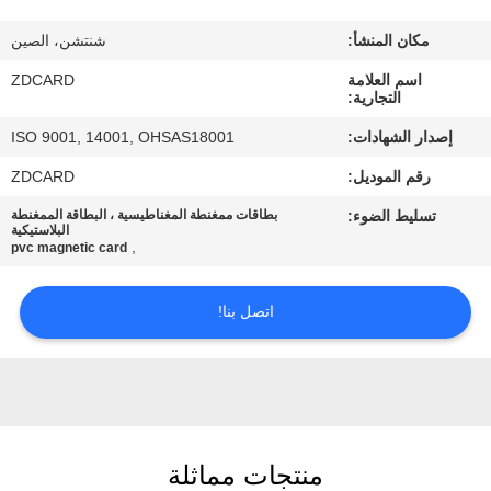
مكان المنشأ:
شنتشن، الصين
مراقبة
اسم العلامة
ZDCARD
الجودة
التجارية:
إصدار الشهادات:
ISO 9001, 14001, OHSAS18001
اتصل
رقم الموديل:
ZDCARD
بنا
تسليط الضوء:
بطاقات ممغنطة المغناطيسية ، البطاقة الممغنطة
البلاستيكية
,
pvc magnetic card
أخبار
اتصل بنا!
حالات
خريطة
الموقع
منتجات مماثلة