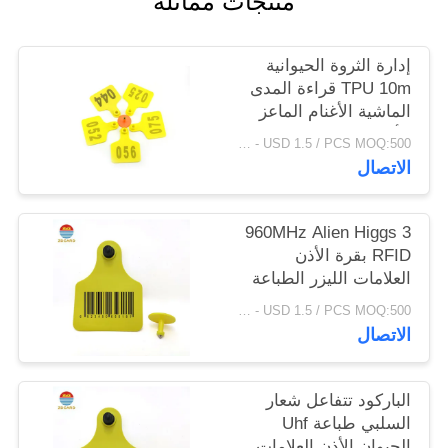
منتجات مماثلة
PRIVACY
POLICY
إدارة الثروة الحيوانية
TPU 10m قراءة المدى
الماشية الأغنام الماعز
الأذن العلامات مع
USD 0.5 / PCS - USD 1.5 / PCS MOQ:500 قطعة
Bracode
الاتصال
960MHz Alien Higgs 3
RFID بقرة الأذن
العلامات الليزر الطباعة
الرقم التسلسلي
USD 0.5 / PCS - USD 1.5 / PCS MOQ:500 قطعة
الاتصال
الباركود تتفاعل شعار
السلبي طباعة Uhf
الحيوان الأذن العلامات