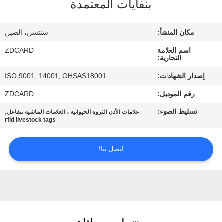
بنفايات المعتمدة
مراقبة
مكان المنشأ:
شنتشن، الصين
الجودة
اسم العلامة
ZDCARD
التجارية:
اتصل
إصدار الشهادات:
ISO 9001, 14001, OHSAS18001
بنا
رقم الموديل:
ZDCARD
تسليط الضوء:
,
علامات الأذن الثروة الحيوانية ، العلامات الماشية تتفاعل
أخبار
rfid livestock tags
اتصل بنا!
حالات
خريطة
الموقع