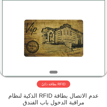
Shenzhen
ZDCARD
Technology
Co.,
Ltd..
All
Rights
Reserved.
منزل،
بيت
منتجات
معلومات
عنا
RFID بطاقة ذكيّ
جولة
في
عدم الاتصال بطاقة RFID الذكية لنظام
مراقبة الدخول باب الفندق
المعمل