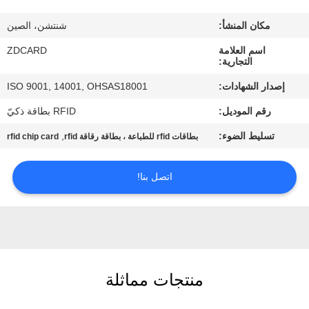
مكان المنشأ:
شنتشن، الصين
مراقبة
اسم العلامة
ZDCARD
الجودة
التجارية:
إصدار الشهادات:
ISO 9001, 14001, OHSAS18001
اتصل
رقم الموديل:
RFID بطاقة ذكيّ
بنا
تسليط الضوء:
,
بطاقات rfid للطباعة ، بطاقة رقاقة rfid
rfid chip card
أخبار
اتصل بنا!
حالات
خريطة
الموقع
منتجات مماثلة