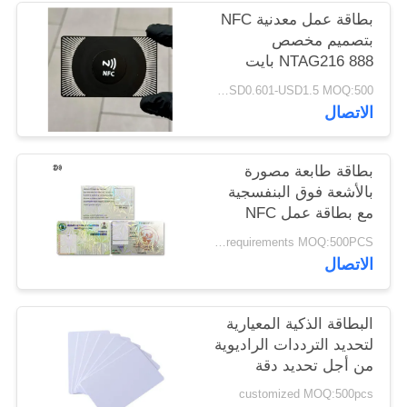
PRIVACY
بطاقة عمل معدنية NFC
بتصميم مخصص
POLICY
NTAG216 888 بايت
13.56 ميجاهرتز RFID
USD0.601-USD1.5 MOQ:500 قطعة
بطاقة زيارة معدنية من
الاتصال
الفولاذ المقاوم للصدأ
بطاقة طابعة مصورة
بالأشعة فوق البنفسجية
مع بطاقة عمل NFC
NTAG213 NTAG215
according to customer's requirements MOQ:500PCS
NTAG216
الاتصال
البطاقة الذكية المعيارية
لتحديد الترددات الراديوية
من أجل تحديد دقة
customized MOQ:500pcs