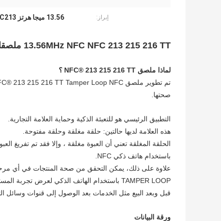
13.56 ميجا هرتز NFC213 علامات Nfc
إبراز:
13.56MHz NFC NFC 213 215 216 TT ملصقات NFC قابلة للبرمجة ضد التلاعب
لماذا ملصق NFC® 213 215 216 TT ؟
صحتها.
التطبيق الرئيسي هو للتعبئة الذكية وحماية العلامة التجارية.
هذه العلامة لديها حالتين: حلقة مغلقة وحلقة مفتوحة.
الحلقة المغلقة تعني أن العبوة مغلقة ، وإلا فقد تم تفريغ 
باستخدام هاتف ذكي NFC.
علاوة على ذلك، يمكن التحقق من صحة المنتجات في أي مرحل
TAMPER LOOP باستخدام الهاتف الذكي لعرض تجرب
قبل وبعد البيع مثل الخدمات بعد الوصول إلى قنوات وسائل ال
ورقة البيانات