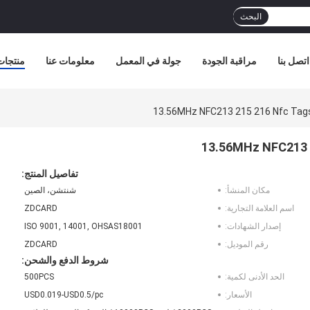
البحث
اتصل بنا
مراقبة الجودة
جولة في المعمل
معلومات عنا
منتجات
تفاصيل المنتج:
مكان المنشأ:
شنتشن، الصين
اسم العلامة التجارية:
ZDCARD
إصدار الشهادات:
ISO 9001, 14001, OHSAS18001
رقم الموديل:
ZDCARD
شروط الدفع والشحن:
الحد الأدنى لكمية:
500PCS
الأسعار:
USD0.019-USD0.5/pc