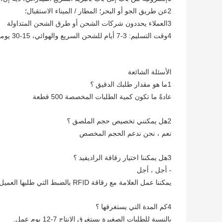
2عن طريق الجو أو البحر؛ المطار / الميناء الاستقبال؛
3العملاء يحددون شركات الشحن أو طرق الشحن المتداولة
4وقت التسليم: 3-7 أيام للشحن السريع والهوائي، 15-30 يوما للشحن البحري
الأسئلة الشائعة
1ما هو مقدار طلبك الدقيق ؟
عادةً ما تكون كمية الطلبات المخصصة 500 قطعة
2هل يمكنني تخصيص حجم الملصق ؟
نعم ، نحن ندعم الحجم المخصص
3هل يمكننا اختيار رقاقة الراديفيد ؟
- أجل ، أجل
يمكننا عمل العلامة مع رقاقة RFID بالضبط التي طلبها العميل
4كم المدة التي يستغرقها ؟
بالنسبة للطلبات الصغيرة يستغرق الإنتاج 7-12 يوم عمل.