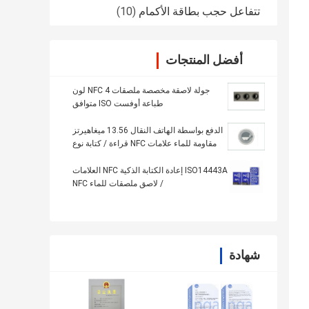
تتفاعل حجب بطاقة الأكمام
(10)
أفضل المنتجات
جولة لاصقة مخصصة ملصقات NFC 4 لون
طباعة أوفست ISO متوافق
الدفع بواسطة الهاتف النقال 13.56 ميغاهيرتز
مقاومة للماء علامات NFC قراءة / كتابة نوع
الشريحة صغيرة الحجم
ISO14443A إعادة الكتابة الذكية NFC العلامات
/ لاصق ملصقات للماء NFC
شهادة