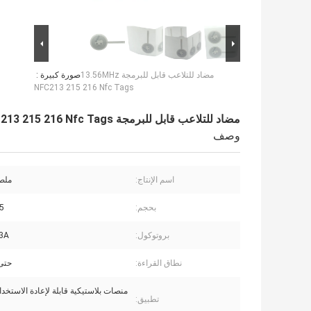
مضاد للتلاعب قابل للبرمجة 13.56MHz
صورة كبيرة :
NFC213 215 216 Nfc Tags
مضاد للتلاعب قابل للبرمجة 13.56MHz NFC213 215 216 Nfc Tags
وصف
اسم الإنتاج:
ملصق
بحجم:
25
بروتوكول:
3A
نطاق القراءة:
حتى 100 
منصات بلاستيكية قابلة لإعادة الاستخد
تطبيق: