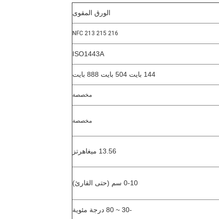
الورق المقوى
NFC 213 215 216
ISO1443A
144 بايت 504 بايت 888 بايت
مخصصة
مخصصة
13.56 ميغاهرتز
0-10 سم (حتى القارئ)
-30 ~ 80 درجة مئوية