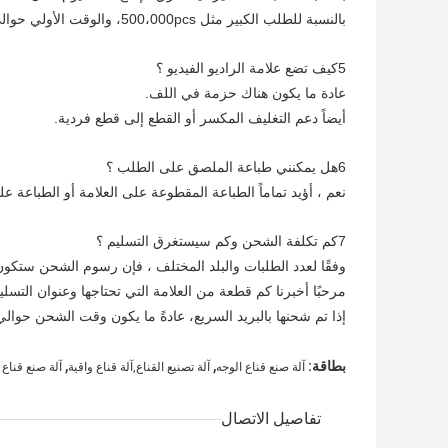
بالنسبة للطلب الكبير مثل 500،000pcs، والوقت الأولي حوالي 20 يوما عمل.
5كيف تضع علامة الراديو الفيديو ؟
عادة ما يكون هناك حزمة في اللف.
أيضاً دعم التغليف المكسر أو القطع إلى قطع فردية.
6هل يمكنني طباعة الملصق على الطلب ؟
نعم ، أؤيد تماماً الطباعة المقطوعة على العلامة أو الطباعة ع
7كم تكلفة الشحن وكم سيستغرق التسليم ؟
وفقًا لعدد الطلبات والبلد المختلف ، فإن رسوم الشحن ستكون
مرحبًا أخبرنا كم قطعة من العلامة التي تحتاجها وعنوان التس
إذا تم شحنها بالبريد السريع، عادةً ما يكون وقت الشحن حوالي 5-7 أيام
,
,
بطاقة:
آلة صنع قناع الوجه
آلة تصنيع القناع,آلة قناع واقية
آلة صنع قناع 
تفاصيل الاتصال