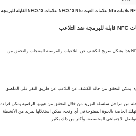
علامات العبث NFC213 Nfc
علامات NFC213 القابلة للبرمجة
,
,
تم تطوير ملصق NFC® 213 215 216 TT Tamper Loop NFC هذا بشكل صريح للكشف عن التلاعبات والقرصنة المنتجات والتحقق من
العبوة. يمكن التحقق من حالة الكشف عن التلاعب عن طريق النقر على الملصق
ة من مراحل سلسلة التوريد من خلال التحقق من هويتها الرقمية.يمكن قراءة
ة المستهلك الخاصة بالعبوة المفتوحةفي أي وقت، يمكن استغلالها لمزيد من الأنشطة
تواصل الاجتماعي المخصصة، وأكثر من ذلك بكثير.