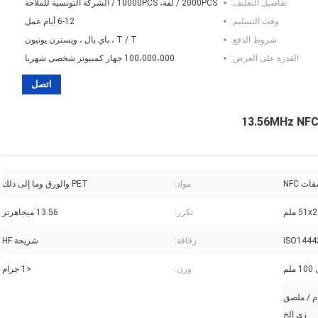
تفاصيل التغليف:
2000PCS / لفة، 10000PCS / الشركة التونسية للملاحة
وقت التسليم:
6-12 أيام عمل
شروط الدفع:
T / T ، باي بال ، ويسترن يونيون
القدرة على العرض:
100،000،000 جهاز كمبيوتر شخصى شهريا
اتصل
ات NFC
مواد:
PET والورق وما إلى ذلك
51x ملم
تكرر:
13.56 ميجاهرتز
ISO1444
رقاقة:
شريحة HF
ملم
وزن:
<1 جرام
ام / ملصق
زي إلخ