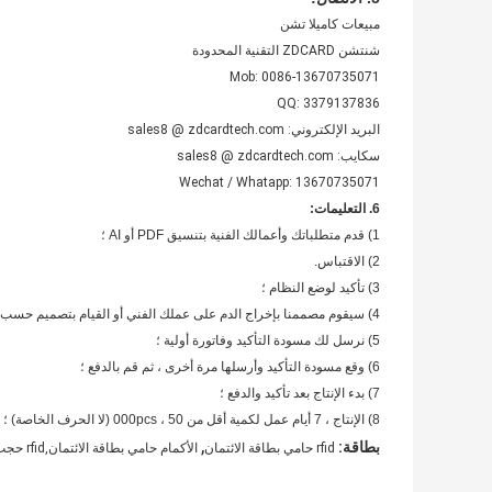
مبيعات كاميلا تشن
شنتشن ZDCARD التقنية المحدودة
Mob: 0086-13670735071
QQ: 3379137836
البريد الإلكتروني: sales8 @ zdcardtech.com
سكايب: sales8 @ zdcardtech.com
Wechat / Whatapp: 13670735071
6. التعليمات:
1) قدم متطلباتك وأعمالك الفنية بتنسيق PDF أو AI ؛
2) الاقتباس.
3) تأكيد لوضع النظام ؛
4) سيقوم مصممنا بإخراج الدم على عملك الفني أو القيام بتصميم حسب متطلباتك ؛
5) نرسل لك مسودة التأكيد وفاتورة أولية ؛
6) وقع مسودة التأكيد وأرسلها مرة أخرى ، ثم قم بالدفع ؛
7) بدء الإنتاج بعد تأكيد والدفع ؛
8) الإنتاج ، 7 أيام عمل لكمية أقل من 50 ، 000pcs (لا الحرف الخاصة) ؛
,
بطاقة:
rfid حامي بطاقة الائتمان
الأكمام حامي بطاقة الائتمان,rfid حجب حامل بطاقة الائتمان