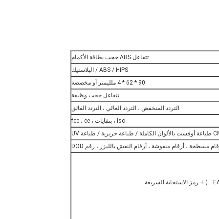
تتفاعل ABS حجب بطاقة الأكمام
ABS / HIPS / البلاستيك
90 * 62 * 4 ملليمتر أو مخصصة
تتفاعل حجب وظيفة
التردد المنخفض ، التردد العالي ، التردد الفائق
iso ، بنفايات ، fcc ، ce
باعة حريرية / طباعة UV
قام مسطحة ، أرقام منقوشة ، أرقام النقش بالليزر ، رقم DOD