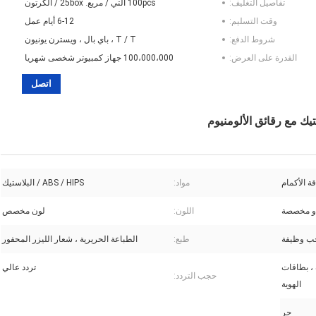
تفاصيل التغليف:
100pcs التي / مربع. 25box / الكرتون
وقت التسليم:
6-12 أيام عمل
شروط الدفع:
T / T ، باي بال ، ويسترن يونيون
القدرة على العرض:
100،000،000 جهاز كمبيوتر شخصى شهريا
اتصل
مواد:
ABS / HIPS / البلاستيك
اللون:
لون مخصص
جب وظيفة
طبع:
الطباعة الحريرية ، شعار الليزر المحفور
 ، بطاقات
تردد عالي
حجب التردد:
الهوية
حر