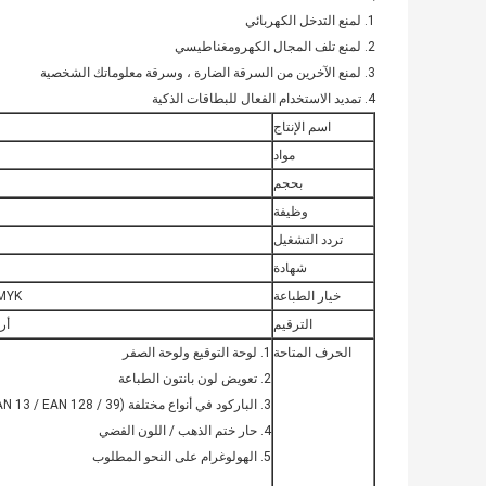
1. لمنع التدخل الكهربائي
2. لمنع تلف المجال الكهرومغناطيسي
3. لمنع الآخرين من السرقة الضارة ، وسرقة معلوماتك الشخصية
4. تمديد الاستخدام الفعال للبطاقات الذكية
اسم الإنتاج
مواد
بحجم
وظيفة
تردد التشغيل
شهادة
خيار الطباعة
CMYK طباعة أوفست بالألوان الكاملة / ط
الترقيم
أر
الحرف المتاحة
1. لوحة التوقيع ولوحة الصفر
2. تعويض لون بانتون الطباعة
3. الباركود في أنواع مختلفة (39 / EAN 13 / EAN 128 ...) + رمز الاستجابة السريعة
4. حار ختم الذهب / اللون الفضي
5. الهولوغرام على النحو المطلوب