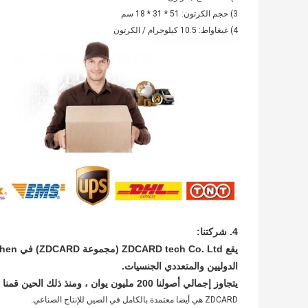
3) حجم الكرتون: 51 * 31 * 18 سم
4) غيغاواط: 10.5 كيلوجرام / الكرتون
4. شركتنا:
الدوليين والمتعددي الجنسيات.
يتجاوز إجمالي أصولنا 200 مليون يوان ، ومنذ ذلك الحين قمنا بشراء منتزهنا الفائق التكنولوجيا بمساحة 30،000 متر مربع.
ZDCARD هي أيضا معتمدة بالكامل في الصين للإنتاج الصناعي.