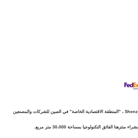
يقع ZDCARD tech Co. Ltd (مجموعة ZDCARD) في Shenzhen ، "المنطقة الاقتصادية الخاصة" في الصين للشركات والمصنعين