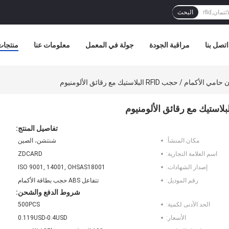
البحث
اتصل بنا
مراقبة الجودة
جولة في المعمل
معلومات عنا
منتجات
تفاصيل المنتج:
مكان المنشأ:
شنتشن، الصين
اسم العلامة التجارية:
ZDCARD
إصدار الشهادات:
ISO 9001, 14001, OHSAS18001
رقم الموديل:
تتفاعل ABS حجب بطاقة الأكمام
شروط الدفع والشحن:
الحد الأدنى لكمية:
500PCS
الأسعار:
0.119USD-0.4USD