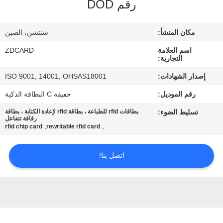
رقم DOD
مراقبة
مكان المنشأ:
شنتشن، الصين
الجودة
اسم العلامة
ZDCARD
التجارية:
اتصل
إصدار الشهادات:
ISO 9001, 14001, OHSAS18001
بنا
رقم الموديل:
خفيفة C البطاقة الذكية
تسليط الضوء:
بطاقات rfid للطباعة ، بطاقة rfid لإعادة الكتابة ، بطاقة
أخبار
رقاقة تتفاعل
,
,
rfid chip card
rewritable rfid card
حالات
اتصل بنا!
خريطة
الموقع