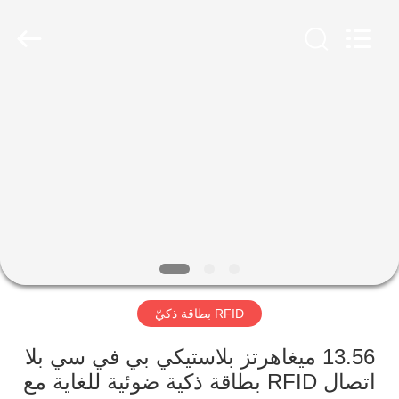
Shenzhen
ZDCARD
Technology
Co.,
Ltd..
All
Rights
Reserved.
منزل،
بيت
منتجات
معلومات
عنا
RFID بطاقة ذكيّ
جولة
في
13.56 ميغاهرتز بلاستيكي بي في سي بلا
اتصال RFID بطاقة ذكية ضوئية للغاية مع
المعمل