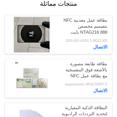
منتجات مماثلة
PRIVACY
POLICY
بطاقة عمل معدنية NFC
بتصميم مخصص
NTAG216 888 بايت
13.56 ميجاهرتز RFID
USD0.601-USD1.5 MOQ:500 قطعة
بطاقة زيارة معدنية من
الاتصال
الفولاذ المقاوم للصدأ
بطاقة طابعة مصورة
بالأشعة فوق البنفسجية
مع بطاقة عمل NFC
NTAG213 NTAG215
according to customer's requirements MOQ:500PCS
NTAG216
الاتصال
البطاقة الذكية المعيارية
لتحديد الترددات الراديوية