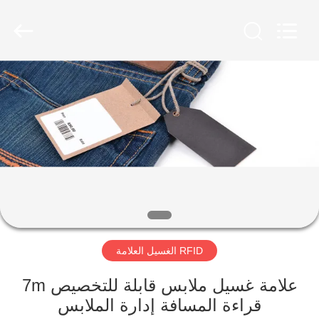
Shenzhen
ZDCARD
Technology
Co.,
Ltd..
All
Rights
Reserved.
منزل،
بيت
منتجات
معلومات
عنا
RFID الغسيل العلامة
جولة
في
علامة غسيل ملابس قابلة للتخصيص 7m
قراءة المسافة إدارة الملابس
المعمل