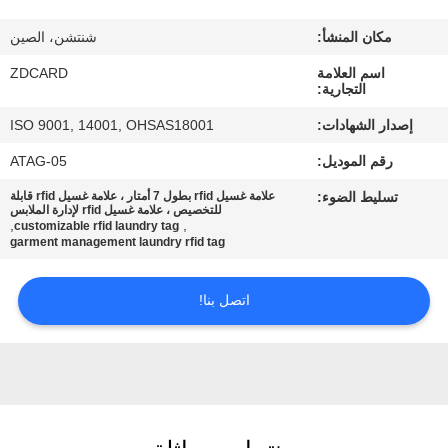
مكان المنشأ:
شنتشن، الصين
مراقبة
اسم العلامة
ZDCARD
الجودة
التجارية:
إصدار الشهادات:
ISO 9001, 14001, OHSAS18001
اتصل
رقم الموديل:
ATAG-05
بنا
تسليط الضوء:
علامة غسيل rfid بطول 7 أمتار ، علامة غسيل rfid قابلة
للتخصيص ، علامة غسيل rfid لإدارة الملابس
,
,
customizable rfid laundry tag
أخبار
garment management laundry rfid tag
اتصل بنا!
حالات
خريطة
الموقع