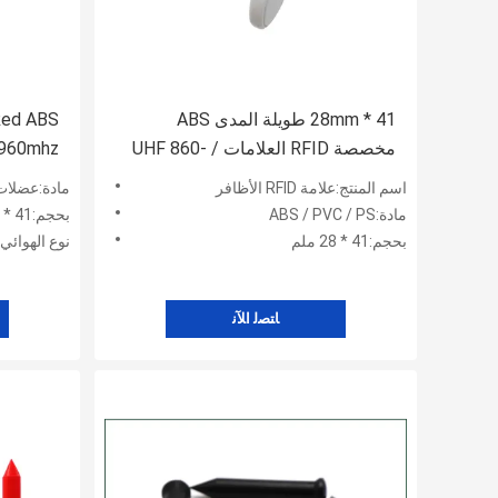
41 * 28mm طويلة المدى ABS
Red ABS
مخصصة RFID العلامات / UHF 860-
960 MHz الخشب علامة الأظافر
الخشب Rfid Nail Tag
اسم المنتج:علامة RFID الأظافر
مادة:عضلات
مادة:ABS / PVC / PS
بحجم:41 * 28 ملم
بحجم:41 * 28 ملم
نوع الهوائ
ﺎﺘﺼﻟ ﺍﻶﻧ