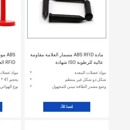
مادة ABS RFID مسمار العلامة مقاومة
عالية للرطوبة ISO شهادة
RFID العلامة ماء اللون حسب الطلب
مواد:عضلات المعدة
مواد:عضلات
شكل:ذو شكل غير منتظم
بحجم:41 * 28 ملم
وضع مصدر الطاقة:مبني للمجهول
نوع الهوائ
ﺎﺘﺼﻟ ﺍﻶﻧ