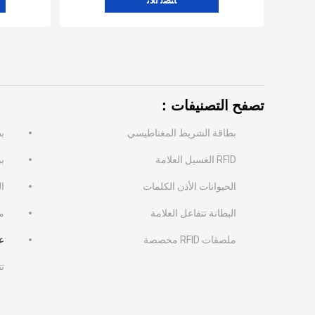
ﺎﺘﺼﻟ ﺍﻶﻧ
تصفح التصنيفات：
بطاقة الشريط المغناطيسي
بط
RFID الغسيل العلامة
بو
الحيوانات الأذن الكلمات
ال
البطانة تتفاعل العلامة
مك
ملصقات RFID مخصصة
علا
ت