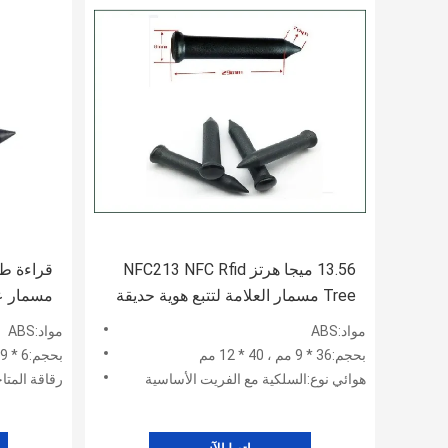
13.56 ميجا هرتز NFC213 NFC Rfid
Tree مسمار العلامة لتتبع هوية حديقة
مسمار علامة O 15693
الغابات النباتية
مواد:ABS
مواد:ABS
بحجم:36 * 9 مم ، 40 * 12 مم
بحجم:6 * 39 مم ، 28 × 41 مم
هوائي نوع:السلكية مع الفريت الأساسية
رقاقة المتاحة:X