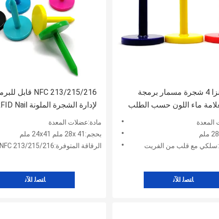
ABS مونزا 4 شجرة مسمار برمجة
NFC 213/215/216 قابل ل
لإدارة الشجرة الملون
Tag
 المعدة
مادة:عضلات المعدة
بحجم:28x 41 ملم 24x41 ملم
ي:سلكي مع قلب من الفريت
الرقاقة المتوفرة:NFC 213/215/216 إلخ
ﺎﺘﺼﻟ ﺍﻶﻧ
ﺎﺘﺼﻟ ﺍﻶﻧ