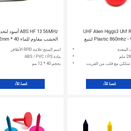
UHF Alien Higgs3 Uhf 
ABS HF 13.56MHz أسود لت
Plastic 860mhz - 960mhz لتتبع
الأظافر
 المعدة
اسم المنتج:علامة RFID الأظافر
مادة:ABS / PVC / PS
ي:سلكي مع قلب من الفريت
بحجم:40 * 12 مم
ﺎﺘﺼﻟ ﺍﻶﻧ
ﺎﺘﺼﻟ ﺍﻶﻧ