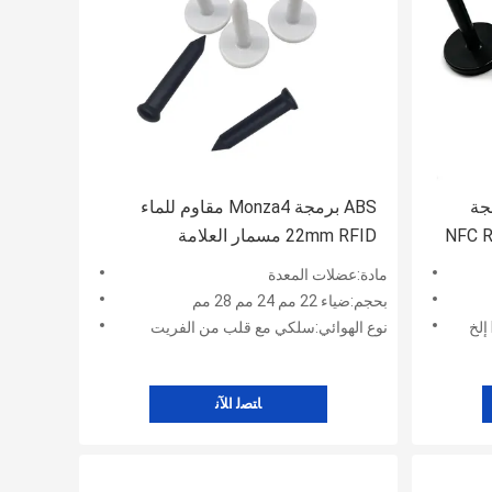
لبرمجة
ABS برمجة Monza4 مقاوم للماء
ة NFC RFID Nail
22mm RFID مسمار العلامة
مادة:عضلات المعدة
بحجم:ضياء 22 مم 24 مم 28 مم
نوع الهوائي:سلكي مع قلب من الفريت
ﺎﺘﺼﻟ ﺍﻶﻧ