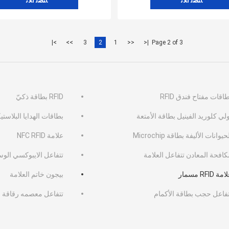
ﺎﺘﺼﻟ ﺍﻶﻧ
ﺎﺘﺼﻟ ﺍﻶﻧ
>|
>>
3
2
1
<<
|<
Page 2 of 3
اقات مفتاح فندق RFID
RFID بطاقة ذكيّ
لي كلوريد الفينيل بطاقة الأمتعة
بطاقات الهدايا البلاستي
حيوانات الأليفة بطاقة Microchip
علامة NFC RFID
افحة المعادن تتفاعل العلامة
تتفاعل الايبوكسي الو
مة RFID مسمار
بيجون خاتم العلامة
تفاعل حجب بطاقة الأكمام
تتفاعل معصمه رقاقة