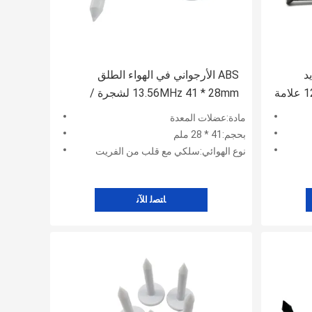
حديد
ABS الأرجواني في الهواء الطلق
الخشب مقاوم للماء 40 * 12mm علامة
13.56MHz 41 * 28mm لشجرة /
الخشب UHF NFC RFID مسمار
مادة:عضلات المعدة
العلامة
بحجم:41 * 28 ملم
نوع الهوائي:سلكي مع قلب من الفريت
ﺎﺘﺼﻟ ﺍﻶﻧ