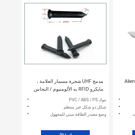
ABS UHF 860-960 ميجا هرتز Alien
مدمج UHF شجرة مسمار العلامة ،
مايكرو RFID به الألومنيوم / النحاس
الهوائي المواد
مواد:PVC / ABS / PS
شكل:ذو شكل غير منتظم
ت
وضع مصدر الطاقة:مبني للمجهول