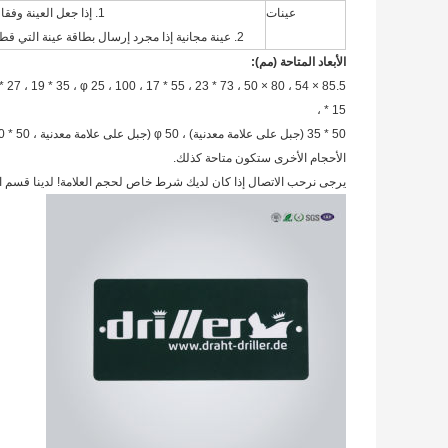
عينات
1. إذا جعل العينة وفقا للتصميم الخاص بك ، فسيطلب منك دفع رسوم عينة.
2. عينة مجانية إذا مجرد إرسال بطاقة عينة التي قطعناها من قبل من قبلك لاختبار الجودة. منتجات الصور
الأبعاد المتاحة (مم):
* 25 ، 32 * 27 ، 19 * 35 ، φ 25 ، 100
* 15 ،
50 * 35 (جبل على علامة معدنية) ، φ 50 (جبل على علامة معدنية ، 50 * 50. ، 25 * 31
الأحجام الأخرى ستكون متاحة كذلك.
يرجى نرحب الاتصال إذا كان لديك شرط خاص لحجم العلامة!
لدينا قسم 