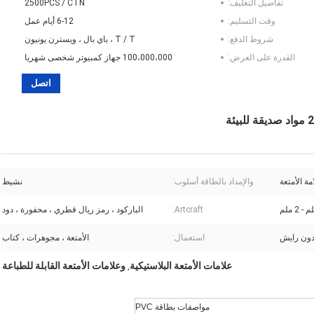
تفاصيل التغليف:
2500PCS / CTN
وقت التسليم:
6-12 أيام عمل
شروط الدفع:
T / T ، باي بال ، ويسترن يونيون
القدرة على العرض:
100،000،000 جهاز كمبيوتر شخصى شهريا
اتصل
مة الأمتعة
والإمداد بالطاقة أسلوب:
نشيط
Artcraft:
الباركود ، رمز ريال قطري ، محفورة ، دود
دون رايش
استعمال:
الأمتعة ، مجوهرات ، كتاب
علامات الأمتعة البلاستيكية
وعلامات الأمتعة القابلة للطباعة
,
مواصفات بطاقة PVC