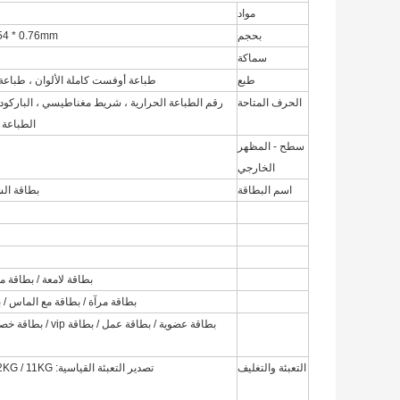
مواد
بحجم
5.5 * 54 * 0.76mm
سماكة
طبع
طباعة أوفست كاملة الألوان ، طباعة 
الحرف المتاحة
رقم الطباعة الحرارية ، شريط مغناطيسي ، الباركود
الطباعة ، طباعة UV ، طباعة 
سطح - المظهر
الخارجي
اسم البطاقة
بطاقة الشريط الم
بطاقة لامعة / بطاقة م
بطاقة مرآة / بطاقة مع الماس / 
التعبئة والتغليف
تصدير التعبئة القياسية: 250pcs / white box ، 2000pcs / ctn.
2KG / 11KG