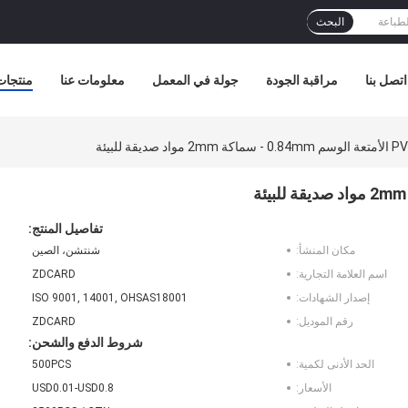
البحث
اتصل بنا
مراقبة الجودة
جولة في المعمل
معلومات عنا
منتجات
تفاصيل المنتج:
مكان المنشأ:
شنتشن، الصين
اسم العلامة التجارية:
ZDCARD
إصدار الشهادات:
ISO 9001, 14001, OHSAS18001
رقم الموديل:
ZDCARD
شروط الدفع والشحن:
الحد الأدنى لكمية:
500PCS
الأسعار:
USD0.01-USD0.8