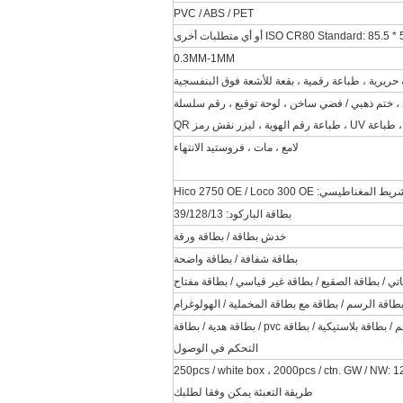
PVC / ABS / PET
ISO CR80 Standard: 8 أو أي متطلبات أخرى
0.3MM-1MM
حريرية ، طباعة رقمية ، بقعة للأشعة فوق البنفسجية
 ، ختم ذهبي / فضي ساخن ، لوحة توقيع ، رقم سلسلة
رقم الهوية ، ليزر نقش رمز QR
لامع ، مات ، فروستيد الانتهاء
غناطيسي: Hico 2750 OE / Loco 300 OE
بطاقة الباركود: 39/128/13
خدش بطاقة / بطاقة ورقة
بطاقة شفافة / بطاقة واضحة
اتي / بطاقة الصقيع / بطاقة غير قياسي / بطاقة مفتاح
بطاقة الرسم / بطاقة مع بطاقة المخملية / الهولوغرام
بطاقة عضوية / بطاقة عمل / بطاقة vip / بطاقة خصم / بطاقة بلاستيكية / بطاقة pvc / بطاقة هدية / بطاقة
التحكم في الوصول
GW / NW: 1
طريقة التعبئة يمكن وفقا لطلبك