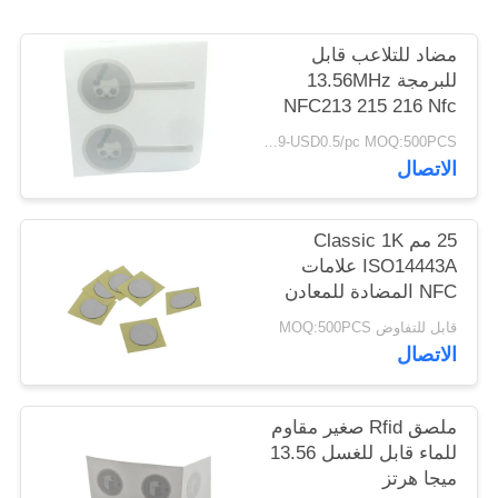
PRIVACY
POLICY
مضاد للتلاعب قابل
للبرمجة 13.56MHz
NFC213 215 216 Nfc
Tags
USD0.019-USD0.5/pc MOQ:500PCS
الاتصال
25 مم Classic 1K
ISO14443A علامات
NFC المضادة للمعادن
قابل للتفاوض MOQ:500PCS
الاتصال
ملصق Rfid صغير مقاوم
للماء قابل للغسل 13.56
ميجا هرتز