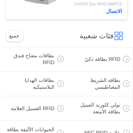
USD0.012-USD0.3/pc MOQ:500PCS
الاتصال
فئات شعبية
جميع
بطاقات مفتاح فندق
RFID بطاقة ذكيّ
RFID
بطاقة الشريط
بطاقات الهدايا
المغناطيسي
البلاستيكية
بولي كلوريد الفينيل
RFID الغسيل العلامة
بطاقة الأمتعة
الحيوانات الأليفة بطاقة
علامة NFC RFID