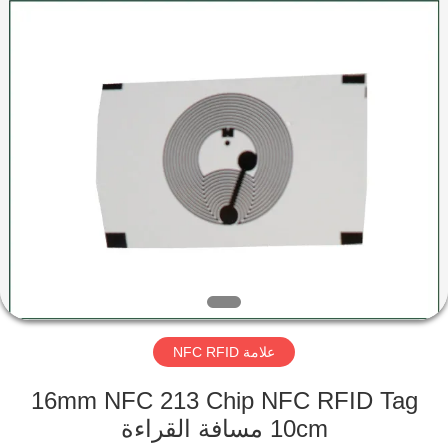
Shenzhen
ZDCARD
Technology
Co.,
Ltd..
All
Rights
Reserved.
منزل،
بيت
منتجات
معلومات
عنا
علامة NFC RFID
جولة
في
16mm NFC 213 Chip NFC RFID Tag
10cm مسافة القراءة
المعمل