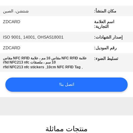
مكان المنشأ:
شنتشن، الصين
مراقبة
اسم العلامة
ZDCARD
الجودة
التجارية:
إصدار الشهادات:
ISO 9001, 14001, OHSAS18001
اتصل
رقم الموديل:
ZDCARD
بنا
تسليط الضوء:
علامة NFC RFID مقاس 16 مم ، علامة NFC RFID مقاس
10 سم ، ملصقات rfid NFC213 nfc
,
,
rfid NFC213 nfc stickers
10cm NFC RFID Tag
أخبار
اتصل بنا!
حالات
خريطة
الموقع
منتجات مماثلة